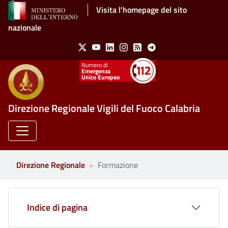
Salta al contenuto principale
Visita l'homepage del sito
nazionale
Social Menu
X
Youtube
Linkedin
Instagram
Feed
Telegram
Emergenza
Unico Europeo
Direzione Regionale Vigili del Fuoco Calabria
Direzione Regionale
Formazione
Indice di pagina