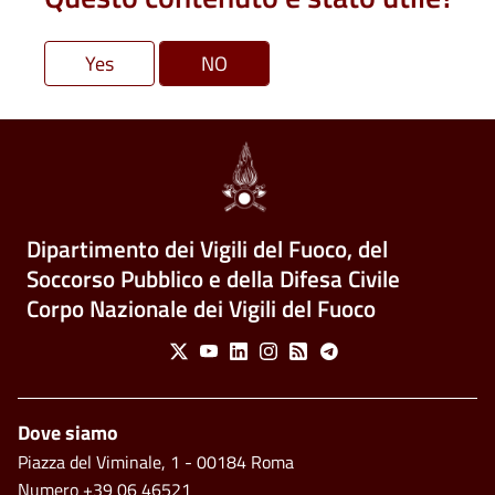
Dipartimento dei Vigili del Fuoco, del
Soccorso Pubblico e della Difesa Civile
Corpo Nazionale dei Vigili del Fuoco
Social Menu
X
Youtube
Linkedin
Instagram
Feed
Telegram
Piè di pagina
Dove siamo
Piazza del Viminale, 1 - 00184 Roma
Numero +39 06 46521