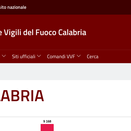
sito nazionale
 Vigili del Fuoco Calabria
o
Siti ufficiali
Comandi VVF
Cerca
LABRIA
9 168
9 168