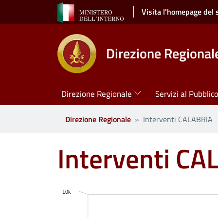
Salta al contenuto principale
Visita l'homepage del 
Direzione Regionale
Navigazione principale
Direzione Regionale
Servizi al Pubblic
Direzione Regionale
Interventi CALABRIA
Interventi CA
Chart
10k
Bar chart with 12 data series.