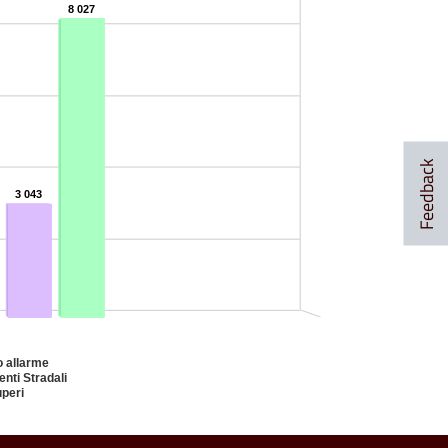
8 027
8 027
Feedback
3 043
3 043
o allarme
enti Stradali
peri