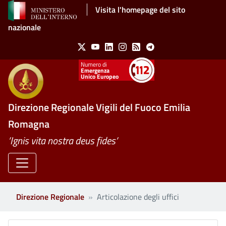
Salta al contenuto principale
Visita l'homepage del sito
nazionale
Social Menu
X
Youtube
Linkedin
Instagram
Feed
Telegram
Emergenza
Unico Europeo
Direzione Regionale Vigili del Fuoco Emilia
Romagna
’Ignis vita nostra deus fides’
Direzione Regionale
Articolazione degli uffici