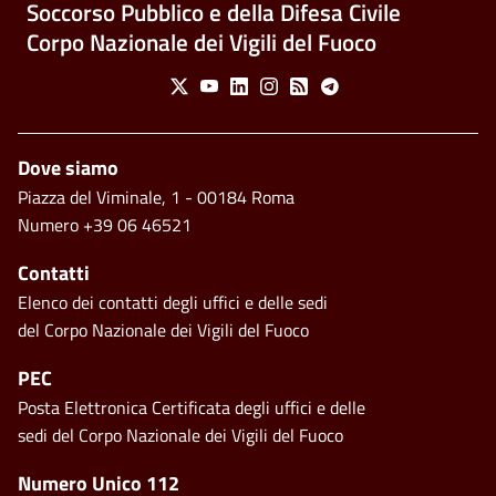
Soccorso Pubblico e della Difesa Civile
Corpo Nazionale dei Vigili del Fuoco
Social Menu
X
Youtube
Linkedin
Instagram
Feed
Telegram
Piè di pagina
Dove siamo
Piazza del Viminale, 1 - 00184 Roma
Numero +39 06 46521
Contatti
Elenco dei contatti degli uffici e delle sedi
del Corpo Nazionale dei Vigili del Fuoco
PEC
Posta Elettronica Certificata degli uffici e delle
sedi del Corpo Nazionale dei Vigili del Fuoco
Footer side menu
Numero Unico 112