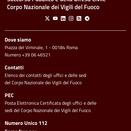
Corpo Nazionale dei Vigili del Fuoco
Social Menu
X
Youtube
Linkedin
Instagram
Feed
Telegram
Piè di pagina
Dove siamo
Piazza del Viminale, 1 - 00184 Roma
Numero +39 06 46521
Contatti
Elenco dei contatti degli uffici e delle sedi
del Corpo Nazionale dei Vigili del Fuoco
PEC
Posta Elettronica Certificata degli uffici e delle
sedi del Corpo Nazionale dei Vigili del Fuoco
Footer side menu
Numero Unico 112