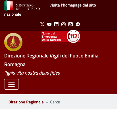
Salta al contenuto principale
Visita l'homepage del sito
nazionale
Social Menu
X
Youtube
Linkedin
Instagram
Feed
Telegram
Emergenza
Unico Europeo
Direzione Regionale Vigili del Fuoco Emilia
Romagna
’Ignis vita nostra deus fides’
Direzione Regionale
Cerca