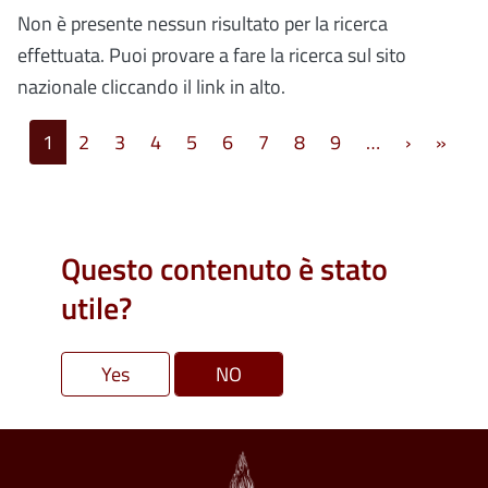
Non è presente nessun risultato per la ricerca
effettuata. Puoi provare a fare la ricerca sul sito
nazionale cliccando il link in alto.
Paginazione
Pagina s
Ulti
1
2
3
4
5
6
7
8
9
…
›
»
Questo contenuto è stato
utile?