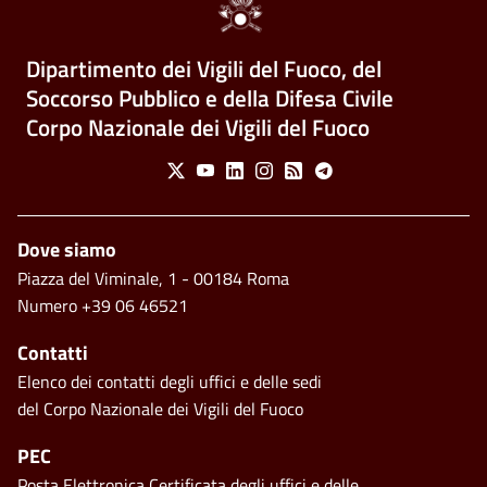
Dipartimento dei Vigili del Fuoco, del
Soccorso Pubblico e della Difesa Civile
Corpo Nazionale dei Vigili del Fuoco
Social Menu
X
Youtube
Linkedin
Instagram
Feed
Telegram
Piè di pagina
Dove siamo
Piazza del Viminale, 1 - 00184 Roma
Numero +39 06 46521
Contatti
Elenco dei contatti degli uffici e delle sedi
del Corpo Nazionale dei Vigili del Fuoco
PEC
Posta Elettronica Certificata degli uffici e delle