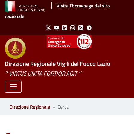
Salta al contenuto principale
Visita l'homepage del sito
nazionale
Social Menu
X
Youtube
Linkedin
Instagram
Feed
Telegram
Emergenza
Unico Europeo
Direzione Regionale Vigili del Fuoco Lazio
’" VIRTUS UNITA FORTIOR AGIT "’
Direzione Regionale
Cerca