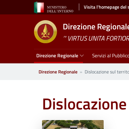
Salta al contenuto principale
Visita l'homepage del 
Direzione Regionale
’" VIRTUS UNITA FORTIOR 
Navigazione principale
Direzione Regionale
Servizi al Pubblic
Direzione Regionale
Dislocazione sul territ
Dislocazione 