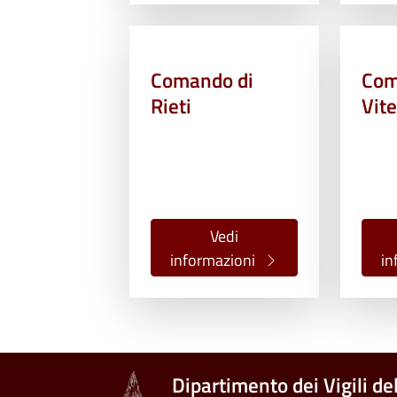
Comando di
Com
Rieti
Vit
Vedi
informazioni
in
Dipartimento dei Vigili de