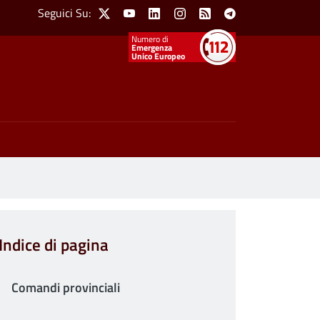
Social Menu
Seguici Su:
X
Youtube
Linkedin
Instagram
Feed
Telegram
Emergenza
Unico Europeo
Indice di pagina
Comandi provinciali