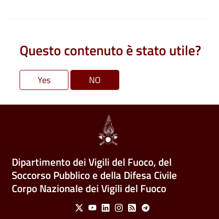
Questo contenuto è stato utile?
Dipartimento dei Vigili del Fuoco, del
Soccorso Pubblico e della Difesa Civile
Corpo Nazionale dei Vigili del Fuoco
Social Menu
X
Youtube
Linkedin
Instagram
Feed
Telegram