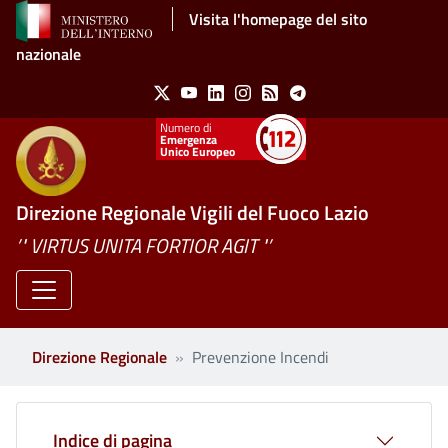
Salta al contenuto principale
Visita l'homepage del sito
nazionale
Social Menu
X
Youtube
Linkedin
Instagram
Feed
Telegram
Emergenza
Unico Europeo
Direzione Regionale Vigili del Fuoco Lazio
’" VIRTUS UNITA FORTIOR AGIT "’
Direzione Regionale
Prevenzione Incendi
Indice di pagina