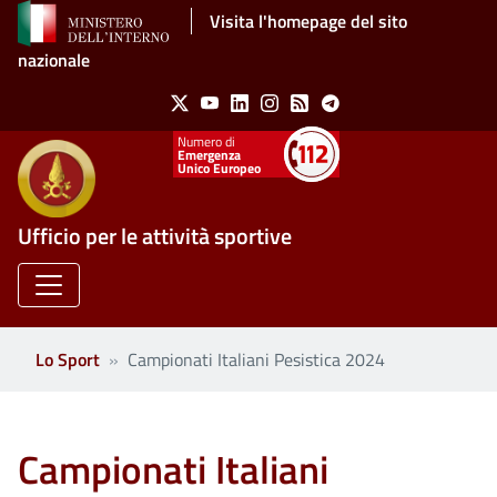
Salta al contenuto principale
Visita l'homepage del sito
nazionale
Social Menu
X
Youtube
Linkedin
Instagram
Feed
Telegram
Emergenza
Unico Europeo
Ufficio per le attività sportive
Lo Sport
Campionati Italiani Pesistica 2024
Campionati Italiani