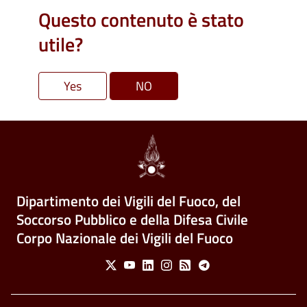
Questo contenuto è stato
utile?
Dipartimento dei Vigili del Fuoco, del
Soccorso Pubblico e della Difesa Civile
Corpo Nazionale dei Vigili del Fuoco
Social Menu
X
Youtube
Linkedin
Instagram
Feed
Telegram