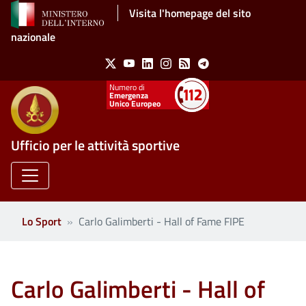
Salta al contenuto principale
Visita l'homepage del sito
nazionale
Social Menu
X
Youtube
Linkedin
Instagram
Feed
Telegram
Emergenza
Unico Europeo
Ufficio per le attività sportive
Lo Sport
Carlo Galimberti - Hall of Fame FIPE
Carlo Galimberti - Hall of