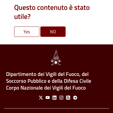
Questo contenuto è stato
utile?
Dipartimento dei Vigili del Fuoco, del
Soccorso Pubblico e della Difesa Civile
Corpo Nazionale dei Vigili del Fuoco
Social Menu
X
Youtube
Linkedin
Instagram
Feed
Telegram