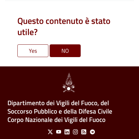
Questo contenuto è stato
utile?
Dipartimento dei Vigili del Fuoco, del
Soccorso Pubblico e della Difesa Civile
Corpo Nazionale dei Vigili del Fuoco
Social Menu
X
Youtube
Linkedin
Instagram
Feed
Telegram