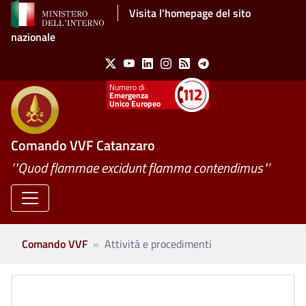
Salta al contenuto principale
Visita l'homepage del sito
nazionale
Social Menu
X
Youtube
Linkedin
Instagram
Feed
Telegram
Emergenza
Unico Europeo
Comando VVF Catanzaro
’"Quod flammae excidunt flamma contendimus"’
Comando VVF
Attività e procedimenti
Clone di