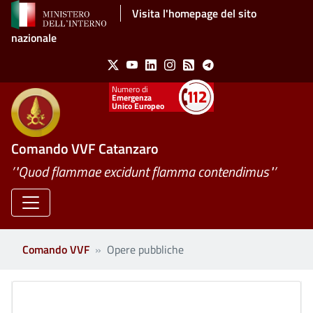
Salta al contenuto principale
Visita l'homepage del sito
nazionale
Social Menu
X
Youtube
Linkedin
Instagram
Feed
Telegram
Emergenza
Unico Europeo
Comando VVF Catanzaro
’"Quod flammae excidunt flamma contendimus"’
Comando VVF
Opere pubbliche
Clone di