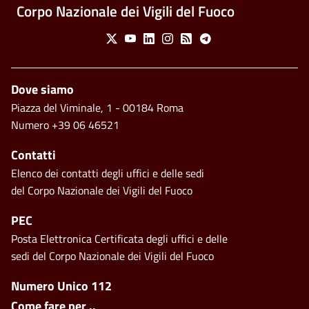
Corpo Nazionale dei Vigili del Fuoco
Social Menu
X
Youtube
Linkedin
Instagram
Feed
Telegram
Piè di pagina
Dove siamo
Piazza del Viminale, 1 - 00184 Roma
Numero +39 06 46521
Contatti
Elenco dei contatti degli uffici e delle sedi
del Corpo Nazionale dei Vigili del Fuoco
PEC
Posta Elettronica Certificata degli uffici e delle
sedi del Corpo Nazionale dei Vigili del Fuoco
Footer side menu
Numero Unico 112
Come fare per ..