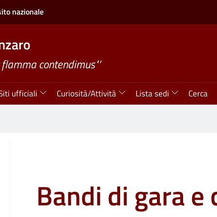
sito nazionale
nzaro
 flamma contendimus"’
Siti ufficiali
Curiosità/Attività
Lista sedi
Cerca
Bandi di gara e 