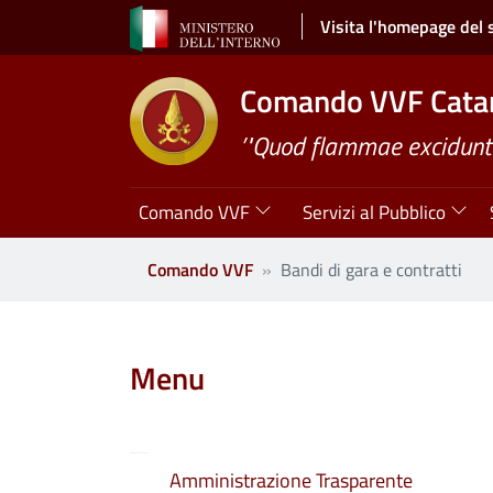
Salta al contenuto principale
Visita l'homepage del 
Comando VVF Cata
’"Quod flammae excidunt
Navigazione principale
Comando VVF
Servizi al Pubblico
Comando VVF
Bandi di gara e contratti
Clone di
Menu
Amministrazione Trasparente