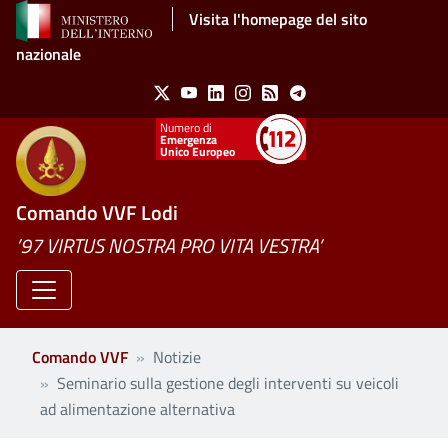
Salta al contenuto principale
Visita l'homepage del sito
nazionale
Social Menu
X
Youtube
Linkedin
Instagram
Feed
Telegram
Emergenza
Unico Europeo
Comando VVF Lodi
’97 VIRTUS NOSTRA PRO VITA VESTRA’
Comando VVF
Notizie
Seminario sulla gestione degli interventi su veicoli
ad alimentazione alternativa