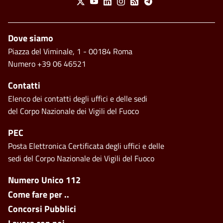
X
Youtube
Linkedin
Instagram
Feed
Telegram
Piè di pagina
Dove siamo
Piazza del Viminale, 1 - 00184 Roma
Numero +39 06 46521
Contatti
Elenco dei contatti degli uffici e delle sedi
del Corpo Nazionale dei Vigili del Fuoco
PEC
Posta Elettronica Certificata degli uffici e delle
sedi del Corpo Nazionale dei Vigili del Fuoco
Footer side menu
Numero Unico 112
Come fare per ..
Concorsi Pubblici