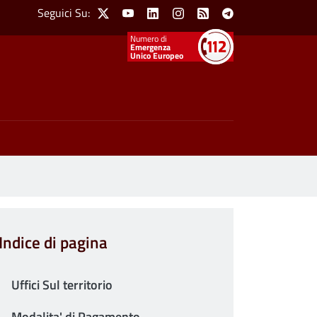
Social Menu
Seguici Su:
X
Youtube
Linkedin
Instagram
Feed
Telegram
Emergenza
Unico Europeo
Indice di pagina
Uffici Sul territorio
Modalita' di Pagamento