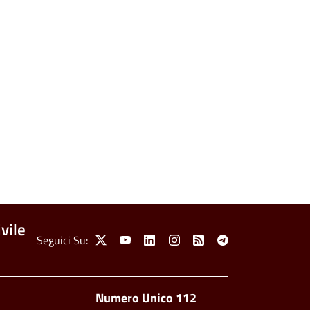
vile
Social Menu
Seguici Su:
X
Youtube
Linkedin
Instagram
Feed
Telegram
Footer side men
Numero Unico 112