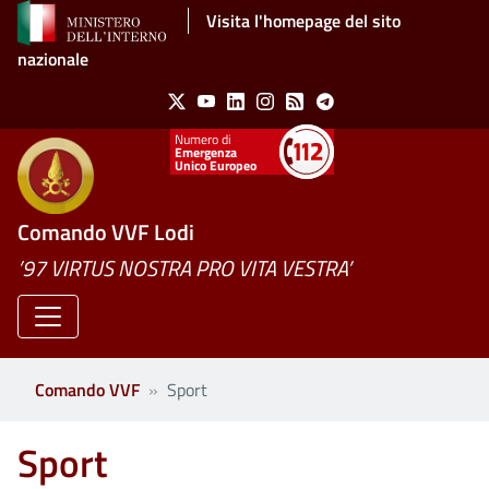
Salta al contenuto principale
Visita l'homepage del sito
nazionale
Social Menu
X
Youtube
Linkedin
Instagram
Feed
Telegram
Emergenza
Unico Europeo
Comando VVF Lodi
’97 VIRTUS NOSTRA PRO VITA VESTRA’
Comando VVF
Sport
Sport