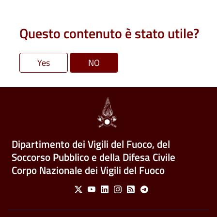
Questo contenuto è stato utile?
Dipartimento dei Vigili del Fuoco, del
Soccorso Pubblico e della Difesa Civile
Corpo Nazionale dei Vigili del Fuoco
Social Menu
X
Youtube
Linkedin
Instagram
Feed
Telegram