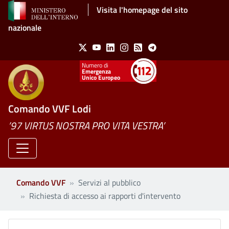
Salta al contenuto principale
Visita l'homepage del sito
nazionale
Social Menu
X
Youtube
Linkedin
Instagram
Feed
Telegram
Emergenza
Unico Europeo
Comando VVF Lodi
’97 VIRTUS NOSTRA PRO VITA VESTRA’
Comando VVF
Servizi al pubblico
Richiesta di accesso ai rapporti d'intervento