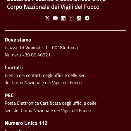
Corpo Nazionale dei Vigili del Fuoco
Social Menu
X
Youtube
Linkedin
Instagram
Feed
Telegram
Piè di pagina
Dove siamo
Piazza del Viminale, 1 - 00184 Roma
Numero +39 06 46521
Contatti
Elenco dei contatti degli uffici e delle sedi
del Corpo Nazionale dei Vigili del Fuoco
PEC
Posta Elettronica Certificata degli uffici e delle
sedi del Corpo Nazionale dei Vigili del Fuoco
Footer side menu
Numero Unico 112