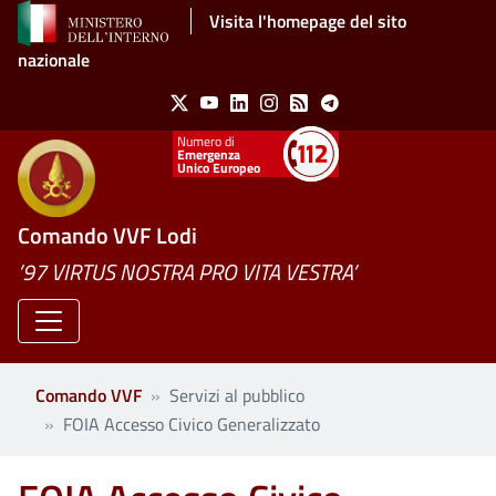
Salta al contenuto principale
Visita l'homepage del sito
nazionale
Social Menu
X
Youtube
Linkedin
Instagram
Feed
Telegram
Emergenza
Unico Europeo
Comando VVF Lodi
’97 VIRTUS NOSTRA PRO VITA VESTRA’
Comando VVF
Servizi al pubblico
FOIA Accesso Civico Generalizzato