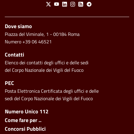
Social Menu
X
Youtube
Linkedin
Instagram
Feed
Telegram
Piè di pagina
Dove siamo
Piazza del Viminale, 1 - 00184 Roma
Numero +39 06 46521
Contatti
Elenco dei contatti degli uffici e delle sedi
del Corpo Nazionale dei Vigili del Fuoco
PEC
Posta Elettronica Certificata degli uffici e delle
sedi del Corpo Nazionale dei Vigili del Fuoco
Footer side menu
Numero Unico 112
Come fare per ..
Concorsi Pubblici