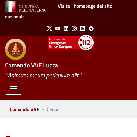
Salta al contenuto principale
Visita l'homepage del sito
nazionale
Social Menu
X
Youtube
Linkedin
Instagram
Feed
Telegram
Emergenza
Unico Europeo
Comando VVF Lucca
’"Animum meum periculum alit"’
Comando VVF
Cerca