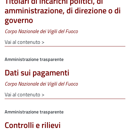
Titolari di incarichi politici, di
amministrazione, di direzione o di
governo
Corpo Nazionale dei Vigili del Fuoco
Vai al contenuto >
Clone di
Amministrazione trasparente
Dati sui pagamenti
Corpo Nazionale dei Vigili del Fuoco
Vai al contenuto >
Clone di
Amministrazione trasparente
Controlli e rilievi