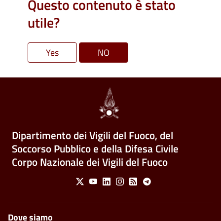
Questo contenuto è stato
utile?
Dipartimento dei Vigili del Fuoco, del
Soccorso Pubblico e della Difesa Civile
Corpo Nazionale dei Vigili del Fuoco
Social Menu
X
Youtube
Linkedin
Instagram
Feed
Telegram
Piè di pagina
Dove siamo