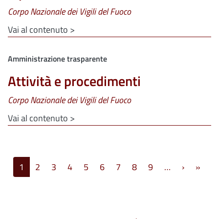
Corpo Nazionale dei Vigili del Fuoco
Vai al contenuto >
Clone di
Amministrazione trasparente
Attività e procedimenti
Corpo Nazionale dei Vigili del Fuoco
Vai al contenuto >
Paginazione
Pagina s
Ulti
1
2
3
4
5
6
7
8
9
…
›
»