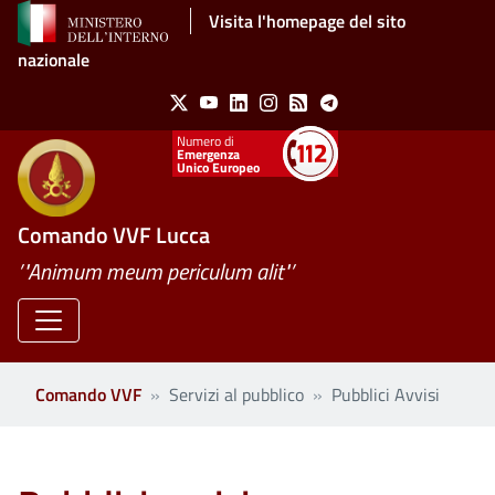
Salta al contenuto principale
Visita l'homepage del sito
nazionale
Social Menu
X
Youtube
Linkedin
Instagram
Feed
Telegram
Emergenza
Unico Europeo
Comando VVF Lucca
’"Animum meum periculum alit"’
Comando VVF
Servizi al pubblico
Pubblici Avvisi