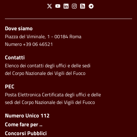
Social Menu
X
Youtube
Linkedin
Instagram
Feed
Telegram
Piè di pagina
Dove siamo
Piazza del Viminale, 1 - 00184 Roma
Numero +39 06 46521
Contatti
Elenco dei contatti degli uffici e delle sedi
del Corpo Nazionale dei Vigili del Fuoco
PEC
Posta Elettronica Certificata degli uffici e delle
sedi del Corpo Nazionale dei Vigili del Fuoco
Footer side menu
Numero Unico 112
Come fare per ..
Concorsi Pubblici