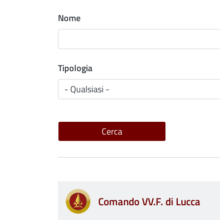
Nome
Tipologia
Comando VV.F. di Lucca