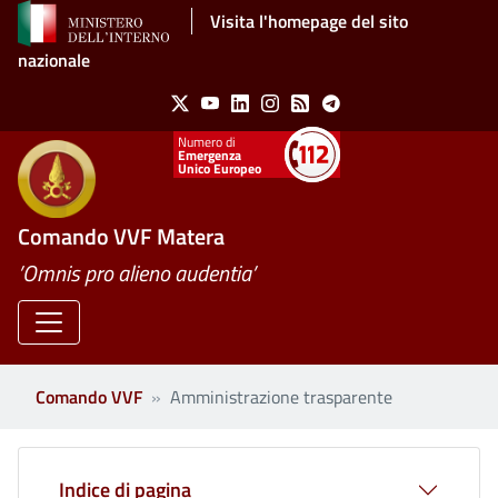
Salta al contenuto principale
Visita l'homepage del sito
nazionale
Social Menu
X
Youtube
Linkedin
Instagram
Feed
Telegram
Emergenza
Unico Europeo
Comando VVF Matera
’Omnis pro alieno audentia’
Comando VVF
Amministrazione trasparente
Clone di
Indice di pagina