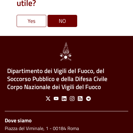
utile?
Dipartimento dei Vigili del Fuoco, del
Soccorso Pubblico e della Difesa Civile
Corpo Nazionale dei Vigili del Fuoco
Social Menu
X
Youtube
Linkedin
Instagram
Feed
Telegram
Piè di pagina
Dove siamo
Piazza del Viminale, 1 - 00184 Roma