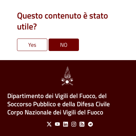
Questo contenuto è stato
utile?
Dipartimento dei Vigili del Fuoco, del
Soccorso Pubblico e della Difesa Civile
Corpo Nazionale dei Vigili del Fuoco
Social Menu
X
Youtube
Linkedin
Instagram
Feed
Telegram