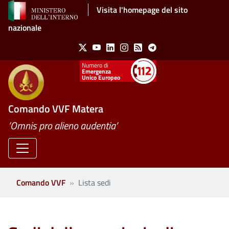
Salta al contenuto principale
Visita l'homepage del sito
nazionale
Social Menu
X
Youtube
Linkedin
Instagram
Feed
Telegram
Emergenza
Unico Europeo
Comando VVF Matera
’Omnis pro alieno audentia’
Comando VVF
Lista sedi