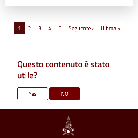
Paginazione
Pagina successiva
Ultima 
1
2
3
4
5
Seguente ›
Ultima »
Questo contenuto è stato
utile?