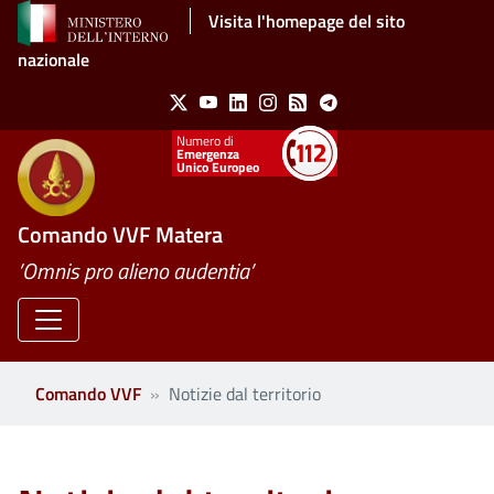
Salta al contenuto principale
Visita l'homepage del sito
nazionale
Social Menu
X
Youtube
Linkedin
Instagram
Feed
Telegram
Emergenza
Unico Europeo
Comando VVF Matera
’Omnis pro alieno audentia’
Comando VVF
Notizie dal territorio