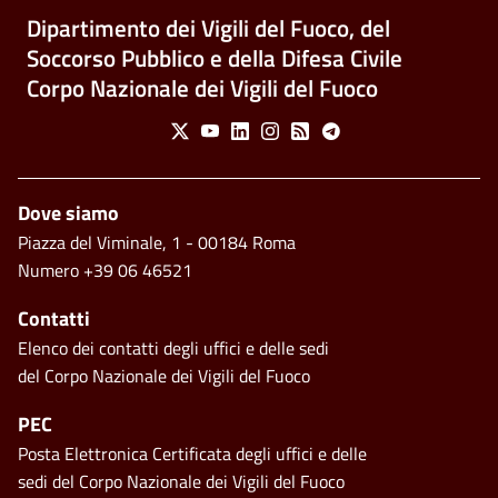
Dipartimento dei Vigili del Fuoco, del
Soccorso Pubblico e della Difesa Civile
Corpo Nazionale dei Vigili del Fuoco
Social Menu
X
Youtube
Linkedin
Instagram
Feed
Telegram
Piè di pagina
Dove siamo
Piazza del Viminale, 1 - 00184 Roma
Numero +39 06 46521
Contatti
Elenco dei contatti degli uffici e delle sedi
del Corpo Nazionale dei Vigili del Fuoco
PEC
Posta Elettronica Certificata degli uffici e delle
sedi del Corpo Nazionale dei Vigili del Fuoco