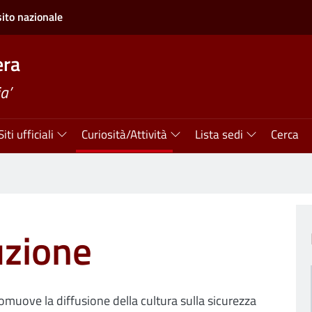
sito nazionale
era
a’
Siti ufficiali
Curiosità/Attività
Lista sedi
Cerca
ruzione
romuove la diffusione della cultura sulla sicurezza