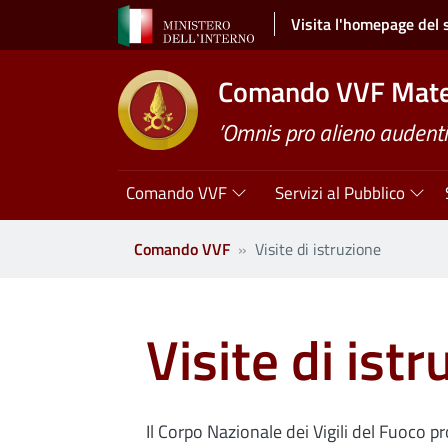
Salta al contenuto principale
Visita l'homepage del 
Comando VVF Mat
’Omnis pro alieno audenti
Navigazione principale
Comando VVF
Servizi al Pubblico
Comando VVF
Visite di istruzione
Visite di ist
Il Corpo Nazionale dei Vigili del Fuoco p