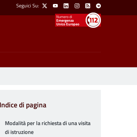
Social Menu
Seguici Su:
X
Youtube
Linkedin
Instagram
Feed
Telegram
Emergenza
Unico Europeo
Indice di pagina
Modalità per la richiesta di una visita
di istruzione