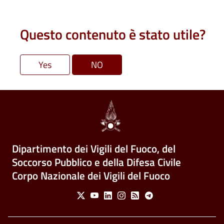
Questo contenuto è stato utile?
Dipartimento dei Vigili del Fuoco, del
Soccorso Pubblico e della Difesa Civile
Corpo Nazionale dei Vigili del Fuoco
Social Menu
X
Youtube
Linkedin
Instagram
Feed
Telegram