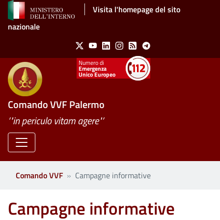
Salta al contenuto principale
Visita l'homepage del sito
nazionale
Social Menu
X
Youtube
Linkedin
Instagram
Feed
Telegram
Emergenza
Unico Europeo
Comando VVF Palermo
’"in periculo vitam agere"’
Comando VVF
Campagne informative
Campagne informative