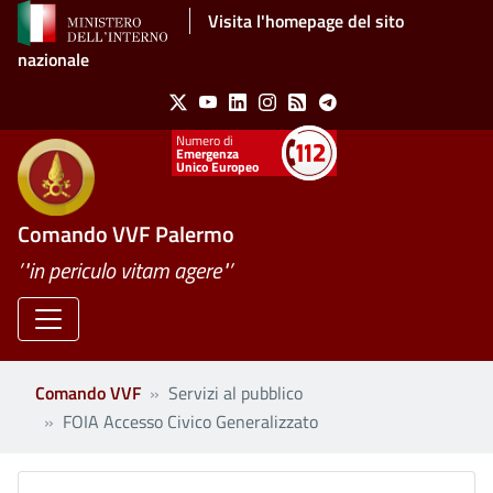
Salta al contenuto principale
Visita l'homepage del sito
nazionale
Social Menu
X
Youtube
Linkedin
Instagram
Feed
Telegram
Emergenza
Unico Europeo
Comando VVF Palermo
’"in periculo vitam agere"’
Comando VVF
Servizi al pubblico
FOIA Accesso Civico Generalizzato