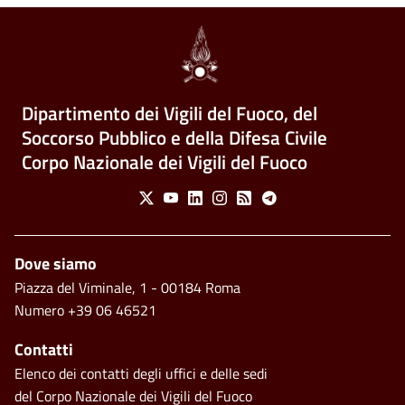
Dipartimento dei Vigili del Fuoco, del
Soccorso Pubblico e della Difesa Civile
Corpo Nazionale dei Vigili del Fuoco
Social Menu
X
Youtube
Linkedin
Instagram
Feed
Telegram
Piè di pagina
Dove siamo
Piazza del Viminale, 1 - 00184 Roma
Numero +39 06 46521
Contatti
Elenco dei contatti degli uffici e delle sedi
del Corpo Nazionale dei Vigili del Fuoco