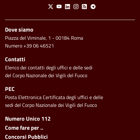
Social Menu
X
Youtube
Linkedin
Instagram
Feed
Telegram
Piè di pagina
Dove siamo
Piazza del Viminale, 1 - 00184 Roma
Numero +39 06 46521
Contatti
Elenco dei contatti degli uffici e delle sedi
del Corpo Nazionale dei Vigili del Fuoco
PEC
Posta Elettronica Certificata degli uffici e delle
sedi del Corpo Nazionale dei Vigili del Fuoco
Footer side menu
Numero Unico 112
Come fare per ..
Concorsi Pubblici