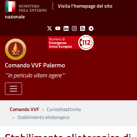
Salta al contenuto principale
Visita l'homepage del sito
nazionale
Social Menu
X
Youtube
Linkedin
Instagram
Feed
Telegram
Emergenza
Unico Europeo
Comando VVF Palermo
’"in periculo vitam agere"’
Comando VVF
Curiositaattivita
Stabilimento elioterapico