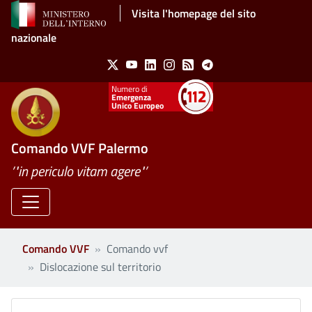
Salta al contenuto principale
Visita l'homepage del sito
nazionale
Social Menu
X
Youtube
Linkedin
Instagram
Feed
Telegram
Emergenza
Unico Europeo
Comando VVF Palermo
’"in periculo vitam agere"’
Comando VVF
Comando vvf
Dislocazione sul territorio