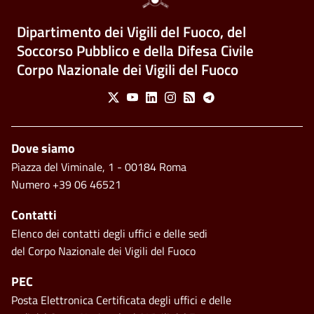
Dipartimento dei Vigili del Fuoco, del
Soccorso Pubblico e della Difesa Civile
Corpo Nazionale dei Vigili del Fuoco
Social Menu
X
Youtube
Linkedin
Instagram
Feed
Telegram
Piè di pagina
Dove siamo
Piazza del Viminale, 1 - 00184 Roma
Numero +39 06 46521
Contatti
Elenco dei contatti degli uffici e delle sedi
del Corpo Nazionale dei Vigili del Fuoco
PEC
Posta Elettronica Certificata degli uffici e delle