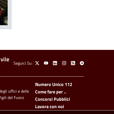
vile
Social Menu
Seguici Su:
X
Youtube
Linkedin
Instagram
Feed
Telegram
Footer side men
Numero Unico 112
egli uffici e delle
Come fare per ..
igili del Fuoco
Concorsi Pubblici
Lavora con noi