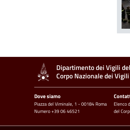
Dipartimento dei Vigili de
Corpo Nazionale dei Vigili
Piè di pagina
Dove siamo
Contat
Piazza del Viminale, 1 - 00184 Roma
Elenco de
Numero +39 06 46521
del Corp