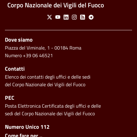
Corpo Nazionale dei Vigili del Fuoco
Social Menu
X
Youtube
Linkedin
Instagram
Feed
Telegram
Piè di pagina
Dove siamo
Piazza del Viminale, 1 - 00184 Roma
Numero +39 06 46521
Contatti
Elenco dei contatti degli uffici e delle sedi
del Corpo Nazionale dei Vigili del Fuoco
PEC
Posta Elettronica Certificata degli uffici e delle
sedi del Corpo Nazionale dei Vigili del Fuoco
Footer side menu
Numero Unico 112
Come fare per ..