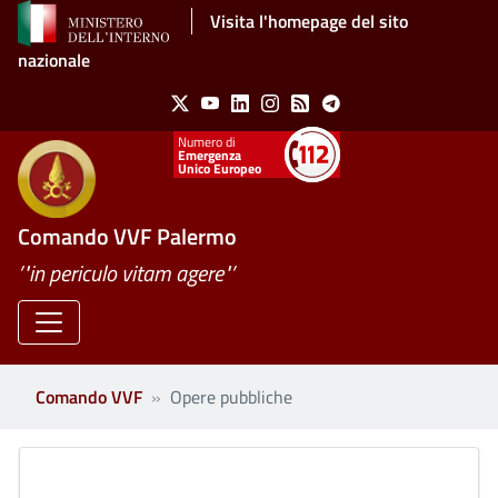
Salta al contenuto principale
Visita l'homepage del sito
nazionale
Social Menu
X
Youtube
Linkedin
Instagram
Feed
Telegram
Emergenza
Unico Europeo
Comando VVF Palermo
’"in periculo vitam agere"’
Comando VVF
Opere pubbliche
Clone di