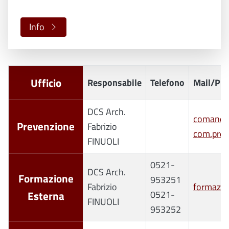
Info
Ufficio
Responsabile
Telefono
Mail/PE
DCS Arch.
comando.
Prevenzione
Fabrizio
com.prev
FINUOLI
0521-
DCS Arch.
Formazione
953251
Fabrizio
formazio
Esterna
0521-
FINUOLI
953252