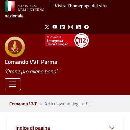
Salta al contenuto principale
Visita l'homepage del sito
nazionale
Social Menu
X
Youtube
Linkedin
Instagram
Feed
Telegram
Emergenza
Unico Europeo
Comando VVF Parma
’Omne pro alieno bono’
Comando VVF
Articolazione degli uffici
Indice di pagina