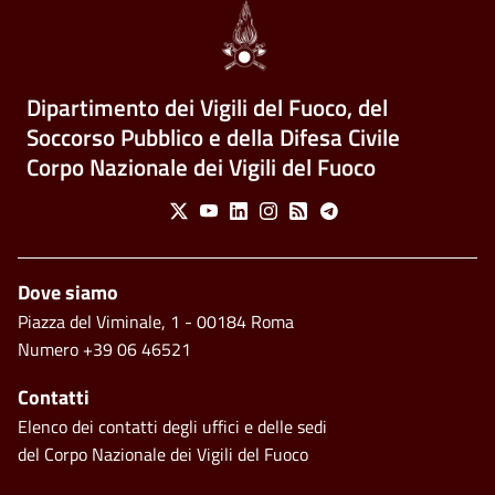
Dipartimento dei Vigili del Fuoco, del
Soccorso Pubblico e della Difesa Civile
Corpo Nazionale dei Vigili del Fuoco
Social Menu
X
Youtube
Linkedin
Instagram
Feed
Telegram
Piè di pagina
Dove siamo
Piazza del Viminale, 1 - 00184 Roma
Numero +39 06 46521
Contatti
Elenco dei contatti degli uffici e delle sedi
del Corpo Nazionale dei Vigili del Fuoco