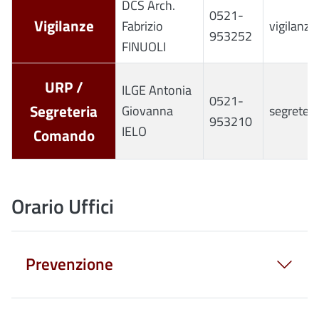
DCS Arch.
0521-
Vigilanze
Fabrizio
vigilanze
953252
FINUOLI
URP /
ILGE Antonia
0521-
Segreteria
Giovanna
segreteri
953210
IELO
Comando
Orario Uffici
Prevenzione