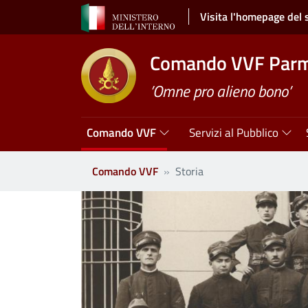
Salta al contenuto principale
Visita l'homepage del 
Comando VVF Par
’Omne pro alieno bono’
Navigazione principale
Comando VVF
Servizi al Pubblico
Comando VVF
Storia