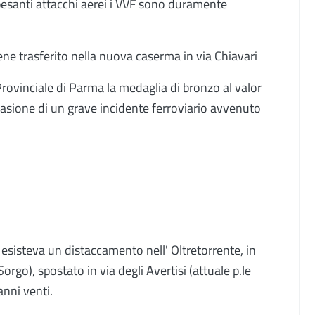
pesanti attacchi aerei i VVF sono duramente
ne trasferito nella nuova caserma in via Chiavari
ovinciale di Parma la medaglia di bronzo al valor
ccasione di un grave incidente ferroviario avvenuto
 esisteva un distaccamento nell' Oltretorrente, in
orgo), spostato in via degli Avertisi (attuale p.le
anni venti.