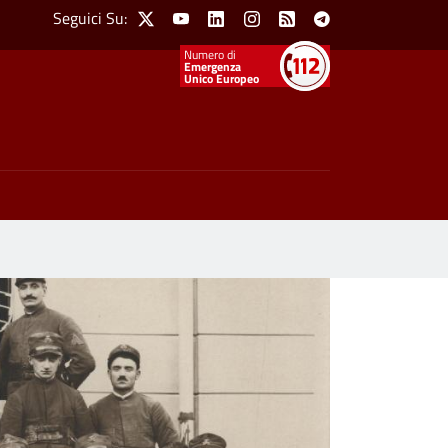
Social Menu
Seguici Su:
X
Youtube
Linkedin
Instagram
Feed
Telegram
Emergenza
Unico Europeo