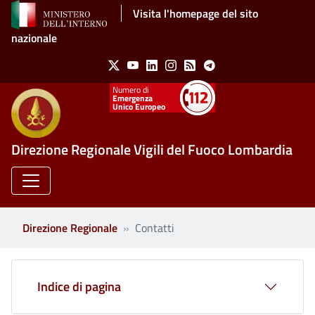
Salta al contenuto principale
Visita l'homepage del sito
nazionale
Social Menu
X
Youtube
Linkedin
Instagram
Feed
Telegram
Emergenza
Unico Europeo
Direzione Regionale Vigili del Fuoco Lombardia
Direzione Regionale
Contatti
Indice di pagina