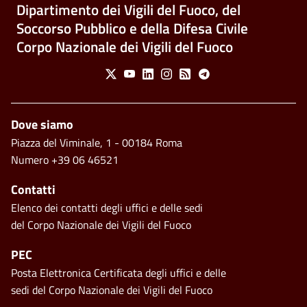
Dipartimento dei Vigili del Fuoco, del
Soccorso Pubblico e della Difesa Civile
Corpo Nazionale dei Vigili del Fuoco
Social Menu
X
Youtube
Linkedin
Instagram
Feed
Telegram
Piè di pagina
Dove siamo
Piazza del Viminale, 1 - 00184 Roma
Numero +39 06 46521
Contatti
Elenco dei contatti degli uffici e delle sedi
del Corpo Nazionale dei Vigili del Fuoco
PEC
Posta Elettronica Certificata degli uffici e delle
sedi del Corpo Nazionale dei Vigili del Fuoco