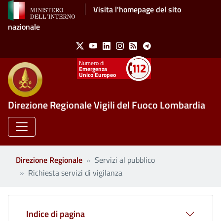
Salta al contenuto principale
Visita l'homepage del sito
nazionale
Social Menu
X
Youtube
Linkedin
Instagram
Feed
Telegram
Emergenza
Unico Europeo
Direzione Regionale Vigili del Fuoco Lombardia
Direzione Regionale
Servizi al pubblico
Richiesta servizi di vigilanza
Indice di pagina