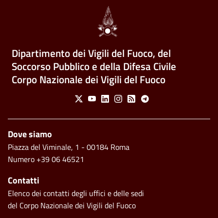
Dipartimento dei Vigili del Fuoco, del
Soccorso Pubblico e della Difesa Civile
Corpo Nazionale dei Vigili del Fuoco
Social Menu
X
Youtube
Linkedin
Instagram
Feed
Telegram
Piè di pagina
Dove siamo
Piazza del Viminale, 1 - 00184 Roma
Numero +39 06 46521
Contatti
Elenco dei contatti degli uffici e delle sedi
del Corpo Nazionale dei Vigili del Fuoco