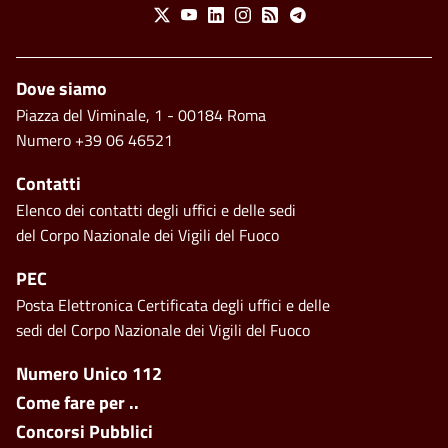
Social Menu
X
Youtube
Linkedin
Instagram
Feed
Telegram
Piè di pagina
Dove siamo
Piazza del Viminale, 1 - 00184 Roma
Numero +39 06 46521
Contatti
Elenco dei contatti degli uffici e delle sedi
del Corpo Nazionale dei Vigili del Fuoco
PEC
Posta Elettronica Certificata degli uffici e delle
sedi del Corpo Nazionale dei Vigili del Fuoco
Footer side menu
Numero Unico 112
Come fare per ..
Concorsi Pubblici