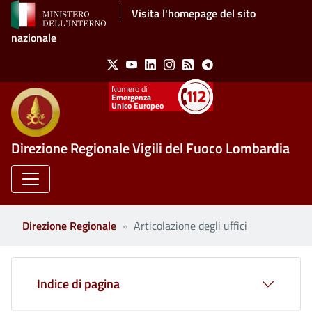
Salta al contenuto principale
Visita l'homepage del sito
nazionale
Social Menu
X
Youtube
Linkedin
Instagram
Feed
Telegram
Emergenza
Unico Europeo
Direzione Regionale Vigili del Fuoco Lombardia
Direzione Regionale
Articolazione degli uffici
Indice di pagina