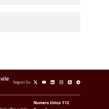
vile
Social Menu
Seguici Su:
X
Youtube
Linkedin
Instagram
Feed
Telegram
Footer side men
Numero Unico 112
egli uffici e delle