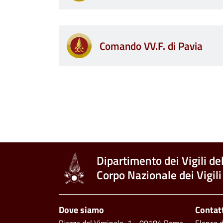
Comando VV.F. di Pavia
Paginazione
Dipartimento dei Vigili de
Corpo Nazionale dei Vigili
Piè di pagina
Dove siamo
Contat
Piazza del Viminale, 1 - 00184 Roma
Elenco de