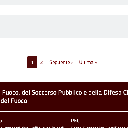
Pagina successiva
Ultima pagina
1
2
Seguente ›
Ultima »
l Fuoco, del Soccorso Pubblico e della Difesa Ci
 del Fuoco
ti
PEC
i contatti degli uffici e delle sedi
Posta Elettronica Certificata d