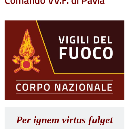
Comando VV.F. di Pavia
Per ignem virtus fulget