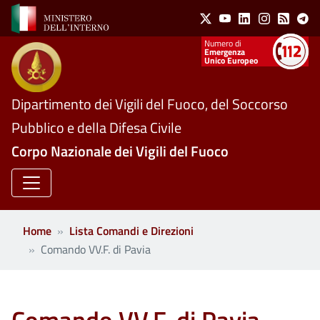
Social Menu
Salta al contenuto principale
X
Youtube
Linkedin
Instagram
Feed
Te
Numeri utili
Emergenza
Unico Europeo
Dipartimento dei Vigili del Fuoco, del Soccorso
Pubblico e della Difesa Civile
Corpo Nazionale dei Vigili del Fuoco
Home
Lista Comandi e Direzioni
Comando VV.F. di Pavia