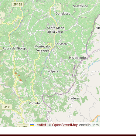
Leaflet
|
©
OpenStreetMap
contributors