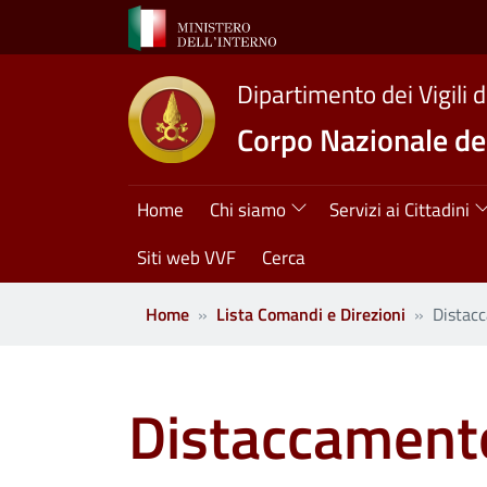
Salta al contenuto principale
Dipartimento dei Vigili 
Corpo Nazionale dei
Navigazione princ
Home
Chi siamo
Servizi ai Cittadini
Siti web VVF
Cerca
Home
Lista Comandi e Direzioni
Distac
Distaccamento