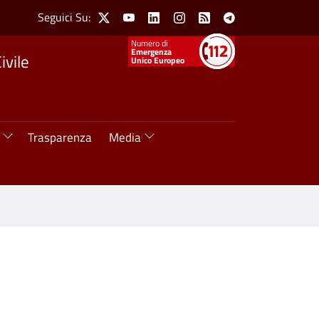
Social Menu
Seguici Su:
X
Youtube
Linkedin
Instagram
Feed
Telegram
Numeri utili
Emergenza
ivile
Unico Europeo
Trasparenza
Media