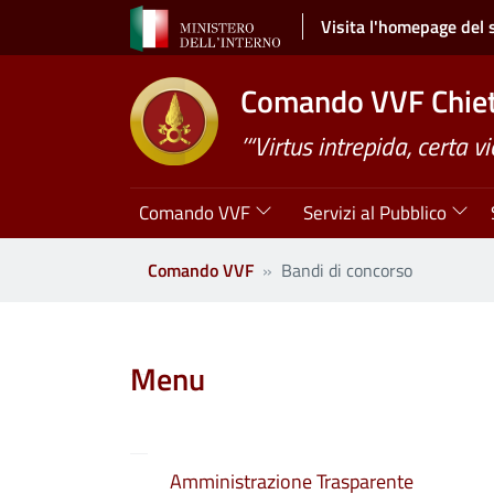
Salta al contenuto principale
Visita l'homepage del 
Comando VVF Chiet
’“Virtus intrepida, certa vi
Navigazione principale
Comando VVF
Servizi al Pubblico
Comando VVF
Bandi di concorso
Clone di
Menu
Amministrazione Trasparente