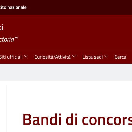
sito nazionale
i
ctoria”’
Siti ufficiali
Curiosità/Attività
Lista sedi
Cerca
Bandi di concor