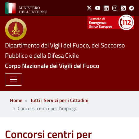
Social Menu
Salta al contenuto principale
X
Youtube
Linkedin
Instagram
Feed
Te
Numeri utili
Emergenza
Unico Europeo
Dipartimento dei Vigili del Fuoco, del Soccorso
Pubblico e della Difesa Civile
Corpo Nazionale dei Vigili del Fuoco
Home
Tutti i Servizi per i Cittadini
Concorsi centri per l'impiego
Concorsi centri per