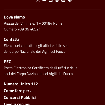
X
Youtube
Linkedin
Instagram
Feed
Telegram
Footer
Dove siamo
Piazza del Viminale, 1 - 00184 Roma
Numero +39 06 46521
Contatti
Elenco dei contatti degli uffici e delle sedi
del Corpo Nazionale dei Vigili del Fuoco
PEC
Posta Elettronica Certificata degli uffici e delle
sedi del Corpo Nazionale dei Vigili del Fuoco
Footer side menu
Numero Unico 112
Come fare per ..
Concorsi Pubblici
Lavora con noi