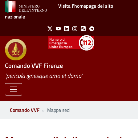
Salta al contenuto principale
Visita l'homepage del sito
nazionale
Social Menu
X
Youtube
Linkedin
Instagram
Feed
Telegram
Emergenza
Unico Europeo
Comando VVF Firenze
’pericula ignesque amo et domo’
Comando VVF
Mappa sedi