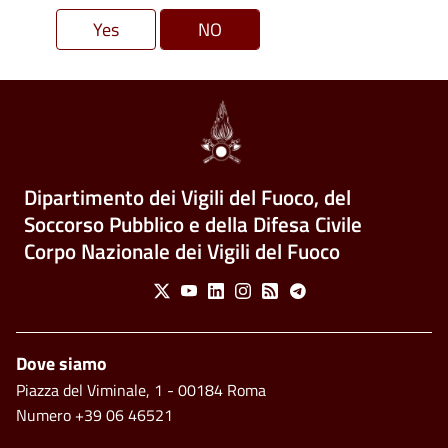
Dipartimento dei Vigili del Fuoco, del
Soccorso Pubblico e della Difesa Civile
Corpo Nazionale dei Vigili del Fuoco
Social Menu
X
Youtube
Linkedin
Instagram
Feed
Telegram
Piè di pagina
Dove siamo
Piazza del Viminale, 1 - 00184 Roma
Numero +39 06 46521