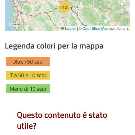
12
Leaflet
|
©
OpenStreetMap
contributors
Legenda colori per la mappa
Oltre i 50 sedi
Tra 50 e 10 sedi
Meno di 10 sedi
Questo contenuto è stato
utile?