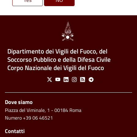
Dipartimento dei Vigili del Fuoco, del
Soccorso Pubblico e della Difesa Civile
Corpo Nazionale dei Vigili del Fuoco
Social Menu
X
Youtube
Linkedin
Instagram
Feed
Telegram
Piè di pagina
Dove siamo
Piazza del Viminale, 1 - 00184 Roma
Numero +39 06 46521
Contatti