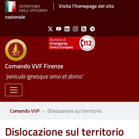
Salta al contenuto principale
Visita l'homepage del sito
nazionale
Social Menu
X
Youtube
Linkedin
Instagram
Feed
Telegram
Emergenza
Unico Europeo
Comando VVF Firenze
’pericula ignesque amo et domo’
Comando VVF
Dislocazione sul territorio
Dislocazione sul territorio