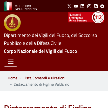
Social Menu
Salta al contenuto principale
X
Youtube
Linkedin
Instagram
Feed
Te
Numeri utili
Emergenza
Unico Europeo
Dipartimento dei Vigili del Fuoco, del Soccorso
Pubblico e della Difesa Civile
Corpo Nazionale dei Vigili del Fuoco
Home
Lista Comandi e Direzioni
Distaccamento di Figline Valdarno