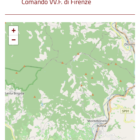
Comando VV.F. di Firenze
+
−