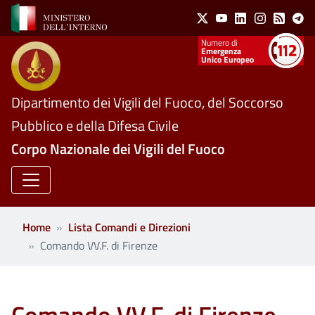
Social Menu
Salta al contenuto principale
X
Youtube
Linkedin
Instagram
Feed
Te
Numeri utili
Emergenza
Unico Europeo
Dipartimento dei Vigili del Fuoco, del Soccorso
Pubblico e della Difesa Civile
Corpo Nazionale dei Vigili del Fuoco
Home
Lista Comandi e Direzioni
Comando VV.F. di Firenze