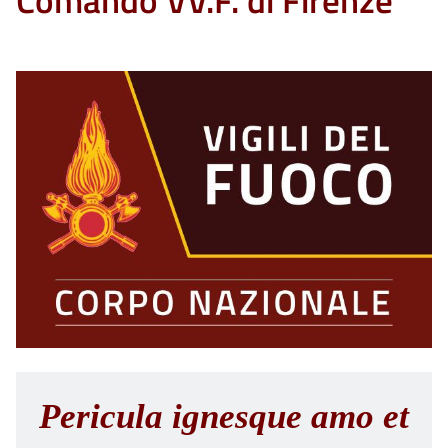
Comando VV.F. di Firenze
Pericula ignesque amo et