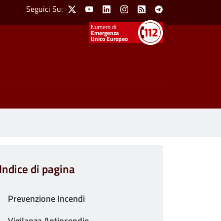
Social Menu
Seguici Su:
X
Youtube
Linkedin
Instagram
Feed
Telegram
Emergenza
Unico Europeo
Indice di pagina
Prevenzione Incendi
Vigilanza Antincendio