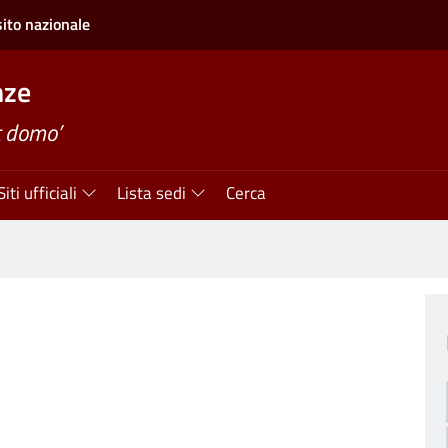
sito nazionale
nze
t domo’
Siti ufficiali
Lista sedi
Cerca