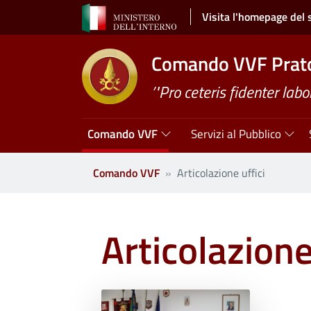
Salta al contenuto principale
Visita l'homepage del 
Comando VVF Prat
’"Pro ceteris fidenter labo
Navigazione principale
Comando VVF
Servizi al Pubblico
Comando VVF
Articolazione uffici
Articolazione