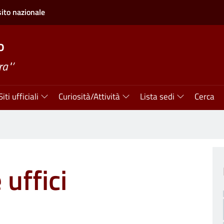
sito nazionale
o
ra"’
Siti ufficiali
Curiosità/Attività
Lista sedi
Cerca
 uffici