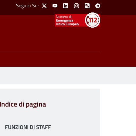
Social Menu
Seguici Su:
X
Youtube
Linkedin
Instagram
Feed
Telegram
Emergenza
Unico Europeo
Indice di pagina
FUNZIONI DI STAFF