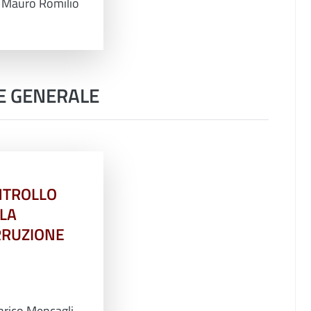
. Mauro Romilio
E GENERALE
NTROLLO
LA
RUZIONE
rico Mencagli,