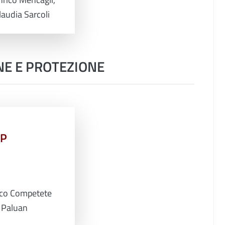
laudia Sarcoli
NE E PROTEZIONE
PP
co Competete
 Paluan