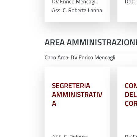
DV Enrico Mencagli,
Dott
Ass. C. Roberta Lanna
AREA AMMINISTRAZION
Capo Area: DV Enrico Mencagli
SEGRETERIA
CO
AMMINISTRATIV
DEL
A
COR
ASS. C. Roberta
DV En