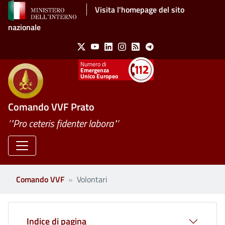
Salta al contenuto principale
Visita l'homepage del sito
nazionale
Social Menu
X
Youtube
Linkedin
Instagram
Feed
Telegram
Emergenza
Unico Europeo
Comando VVF Prato
’"Pro ceteris fidenter labora"’
Comando VVF
Volontari
Indice di pagina