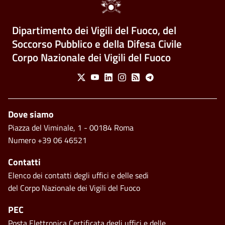
Dipartimento dei Vigili del Fuoco, del
Soccorso Pubblico e della Difesa Civile
Corpo Nazionale dei Vigili del Fuoco
Social Menu
X
Youtube
Linkedin
Instagram
Feed
Telegram
Piè di pagina
Dove siamo
Piazza del Viminale, 1 - 00184 Roma
Numero +39 06 46521
Contatti
Elenco dei contatti degli uffici e delle sedi
del Corpo Nazionale dei Vigili del Fuoco
PEC
Posta Elettronica Certificata degli uffici e delle