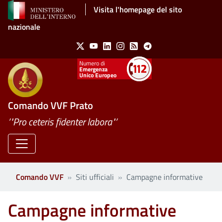
Salta al contenuto principale
Visita l'homepage del sito
nazionale
Social Menu
X
Youtube
Linkedin
Instagram
Feed
Telegram
Emergenza
Unico Europeo
Comando VVF Prato
’"Pro ceteris fidenter labora"’
Comando VVF
Siti ufficiali
Campagne informative
Campagne informative