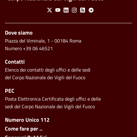
Social Menu
X
Youtube
Linkedin
Instagram
Feed
Telegram
Piè di pagina
Dove siamo
Piazza del Viminale, 1 - 00184 Roma
Numero +39 06 46521
Contatti
Elenco dei contatti degli uffici e delle sedi
del Corpo Nazionale dei Vigili del Fuoco
PEC
Posta Elettronica Certificata degli uffici e delle
sedi del Corpo Nazionale dei Vigili del Fuoco
Footer side menu
Numero Unico 112
Come fare per ..