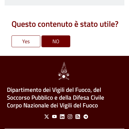
Questo contenuto è stato utile?
Dipartimento dei Vigili del Fuoco, del
Soccorso Pubblico e della Difesa Civile
Corpo Nazionale dei Vigili del Fuoco
Social Menu
X
Youtube
Linkedin
Instagram
Feed
Telegram