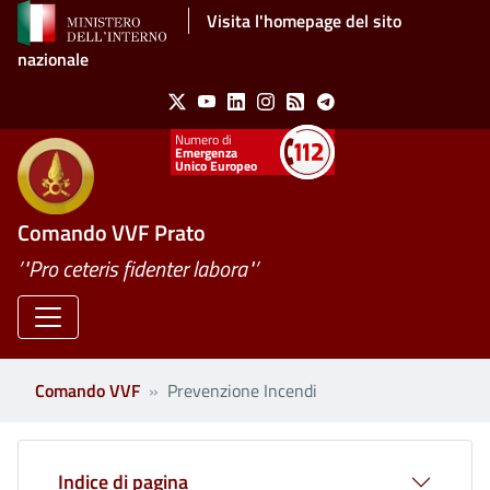
Salta al contenuto principale
Visita l'homepage del sito
nazionale
Social Menu
X
Youtube
Linkedin
Instagram
Feed
Telegram
Emergenza
Unico Europeo
Comando VVF Prato
’"Pro ceteris fidenter labora"’
Comando VVF
Prevenzione Incendi
Indice di pagina