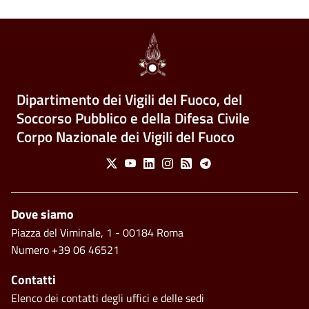
Dipartimento dei Vigili del Fuoco, del
Soccorso Pubblico e della Difesa Civile
Corpo Nazionale dei Vigili del Fuoco
Social Menu
X
Youtube
Linkedin
Instagram
Feed
Telegram
Piè di pagina
Dove siamo
Piazza del Viminale, 1 - 00184 Roma
Numero +39 06 46521
Contatti
Elenco dei contatti degli uffici e delle sedi