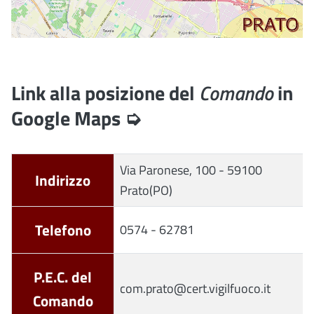
Link alla posizione del
Comando
in
Google Maps ➭
Via Paronese, 100 - 59100
Indirizzo
Prato(PO)
Telefono
0574 - 62781
P.E.C. del
com.prato@cert.vigilfuoco.it
Comando