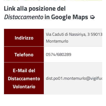
Link alla posizione del
Distaccamento
in Google Maps ➭
Via Caduti di Nassiriya, 3 59013
Indirizzo
Montemurlo
Telefono
0574/680289
E-Mail del
Distaccamento
dist.po01.montemurlo@vigilfuoco
Volontario