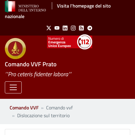
Salta al contenuto principale
Visita l'homepage del sito
nazionale
Social Menu
X
Youtube
Linkedin
Instagram
Feed
Telegram
Emergenza
Unico Europeo
Comando VVF Prato
’"Pro ceteris fidenter labora"’
Comando VVF
Comando vvf
Dislocazione sul territorio